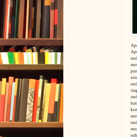
Apa
Apa
and
mer
pan
sen
and
sia
and
hat
ken
men
and
me
seh