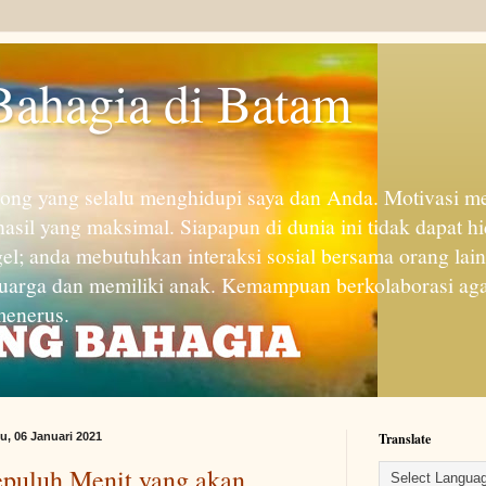
Bahagia di Batam
rong yang selalu menghidupi saya dan Anda. Motivasi men
asil yang maksimal. Siapapun di dunia ini tidak dapat hi
gel; anda mebutuhkan interaksi sosial bersama orang lai
uarga dan memiliki anak. Kemampuan berkolaborasi agar
 menerus.
u, 06 Januari 2021
Translate
epuluh Menit yang akan