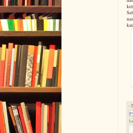
da
ke
Se
na
kat
-
N
La