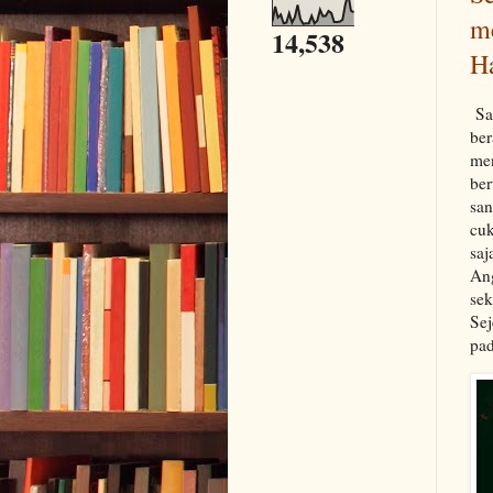
m
14,538
H
Sa
ber
me
ber
san
cuk
saj
An
se
Se
pa