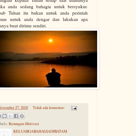
tanglah kepada Tuhan setiap saat utamanya
tika anda sedang bahagia untuk bersyukur.
bab Tuhan itu bukan untuk anda perintah
mun untuk anda dengar dan lakukan apa
anya buat dirimu sendiri.
ovember 27, 2020
Tidak ada komentar:
bels:
Renungan-Motivasi
KELUARGABAHAGIADIBATAM