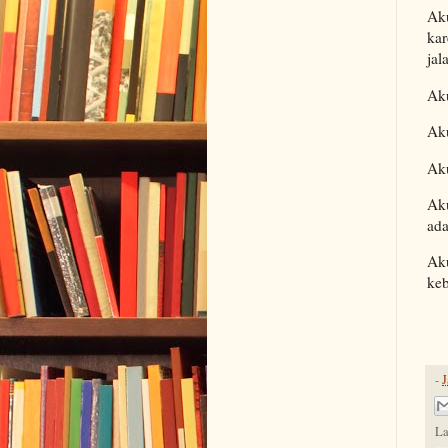
Aku
kar
jal
Aku
Ak
Aku
Aku
ada
Aku
ke
-
J
La