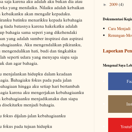
sa saja karena aku adalah aku bukan dia atau
2009
(4)
►
eka yang menilaiku. Nilaiku adalah kebaikan
 kebaikanku akan mengalir kepadaku.
Dokumentasi Kegi
iranku batinku menarikku kepada kebahagia
g tiada batasnya karena hakekatku adalah
Cara Menjadi 
up bahagia sama seperi yang dikehendaki
Renungan-Mot
an yang adalah sumber inspirasi dan aspirasi
ahagiaanku. Aku mengendalikan pikiranku,
Laporkan Pen
 mengendalikan hati, budi dan tingkahku
lah seperti udara yang menyapa siapa saja
tuk dan agar bahagia.
Mengenal Saya Leb
u menjalankan hidupku dalam keadaan
agia. Bahagiaku fokus pada pada jalan
Fa
ahagiaan hingga aku setiap hari bertambah
agia karena aku mengerjakan kebahagiaanku
 kebahagiaanku menjadikanaku dan siapa
Ins
a disekitarku menjadi bahagia.
 fokus dijalan-jalan kebahagiaanku
 fokus pada tujuan hidupku
Youtub