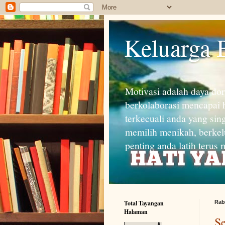
Keluarga 
Motivasi adalah daya do
berkolaborasi mencapai h
terkecuali anda yang sin
memilih menikah, berkel
penting anda latih terus
Total Tayangan
Rab
Halaman
S