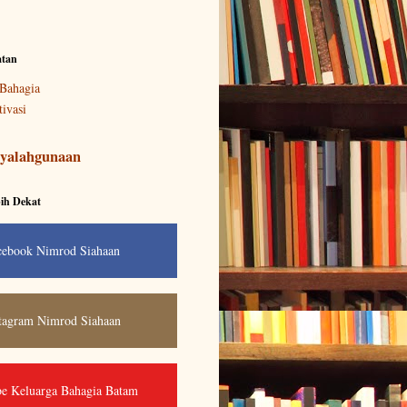
atan
Bahagia
ivasi
yalahgunaan
ih Dekat
cebook Nimrod Siahaan
tagram Nimrod Siahaan
e Keluarga Bahagia Batam