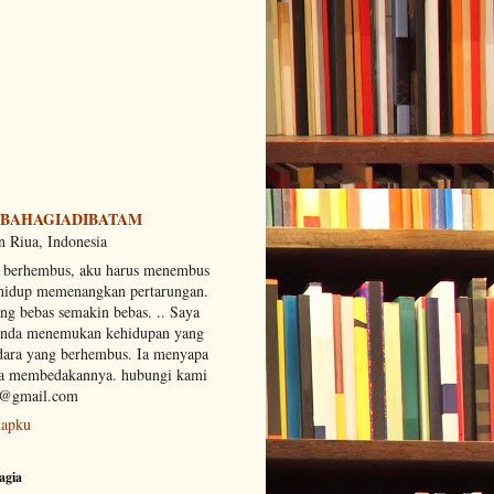
BAHAGIADIBATAM
 Riua, Indonesia
g berhembus, aku harus menembus
 hidup memenangkan pertarungan.
g bebas semakin bebas. .. Saya
anda menemukan kehidupan yang
dara yang berhembus. Ia menyapa
mpa membedakannya. hubungi kami
n@gmail.com
kapku
agia