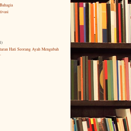
Bahagia
ivasi
1)
taran Hati Seorang Ayah Mengubah
.