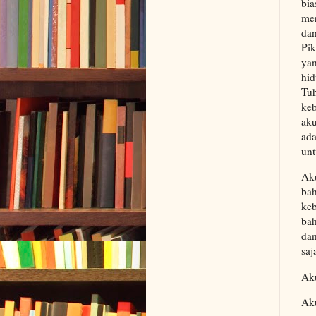
bia
mer
dan
Pik
yan
hid
Tuh
keb
aku
ada
un
Ak
bah
keb
bah
dan
saj
Aku
Aku