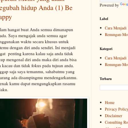
Powered by
egubah hidup Anda (1) Be
appy
Label
Cara Menjadi 
lam hangat buat Anda semua dimanapun
Renungan-Mot
ada. Saya mengajak anda semua agar
nggunakan waktu secara khusus untuk
temu dengan diri anda sendiri. Ini menjadi
Kategori
gat penting karena kalau saja anda tidak
Cara Menjadi 
up mengenal diri anda maka diri anda bisa
Renungan-Mot
a kacau dan tidak fokus pada tujuan anda.
ggap saja saya temanmu, sahabatmu yang
karang ada disampingmu mendengarkanmu.
Terbaru
jenak kamu dapat mengungkapkan rasamu
daku.
Home
Privacy Polic
Disclaimer
Consulting R