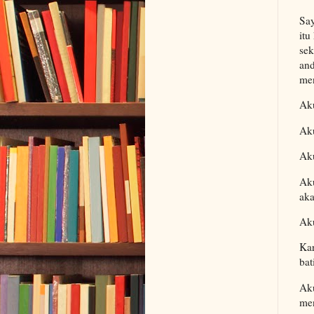
Say
itu
sek
and
men
Ak
Aku
Ak
Aku
aka
Ak
Kar
bat
Aku
me