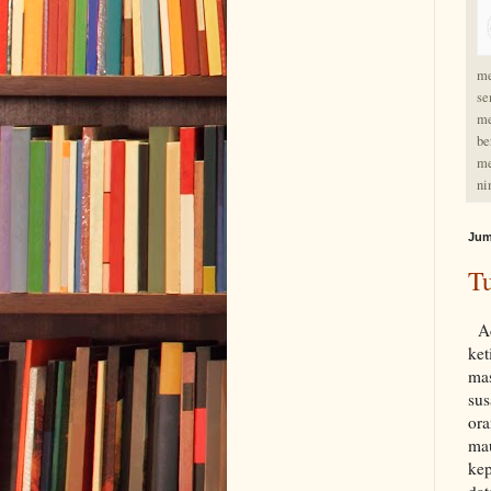
me
se
me
be
me
ni
Jum
Tu
Ac
ke
ma
su
ora
ma
ke