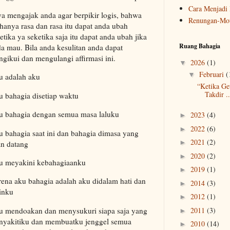
Cara Menjadi 
a mengajak anda agar berpikir logis, bahwa
Renungan-Mot
 hanya rasa dan rasa itu dapat anda ubah
etika ya seketika saja itu dapat anda ubah jika
Ruang Bahagia
a mau. Bila anda kesulitan anda dapat
gikui dan mengulangi affirmasi ini.
2026
(1)
▼
Februari
(
▼
u adalah aku
“Ketika Ge
Takdir ..
 bahagia disetiap waktu
u bahagia dengan semua masa laluku
2023
(4)
►
2022
(6)
►
 bahagia saat ini dan bahagia dimasa yang
2021
(2)
►
n datang
2020
(2)
►
u meyakini kebahagiaanku
2019
(1)
►
ena aku bahagia adalah aku didalam hati dan
2014
(3)
►
inku
2012
(1)
►
2011
(3)
 mendoakan dan menysukuri siapa saja yang
►
nyakitiku dan membuatku jenggel semua
2010
(14)
►