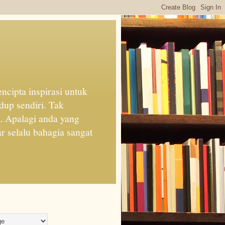
cipta inspirasi untuk
dup sendiri. Tak
n. Apalagi anda yang
 selalu bahagia sangat