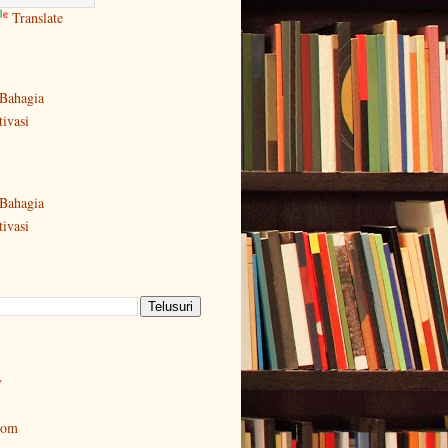
Translate
Bahagia
ivasi
Bahagia
ivasi
y
oom