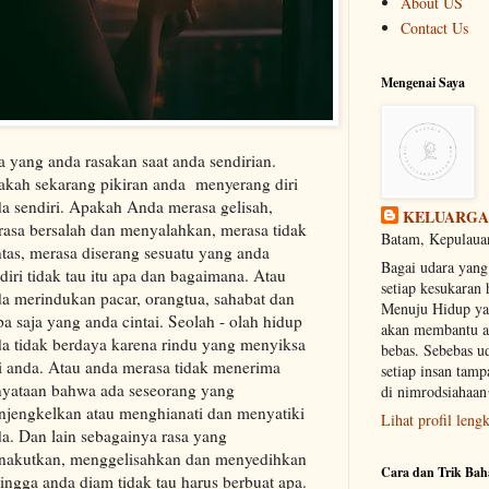
About US
Contact Us
Mengenai Saya
 yang anda rasakan saat anda sendirian.
kah sekarang pikiran anda menyerang diri
a sendiri. Apakah Anda merasa gelisah,
KELUARGA
asa bersalah dan menyalahkan, merasa tidak
Batam, Kepulauan
tas, merasa diserang sesuatu yang anda
Bagai udara yan
diri tidak tau itu apa dan bagaimana. Atau
setiap kesukaran
a merindukan pacar, orangtua, sahabat dan
Menuju Hidup yan
pa saja yang anda cintai. Seolah - olah hidup
akan membantu 
a tidak berdaya karena rindu yang menyiksa
bebas. Sebebas u
i anda. Atau anda merasa tidak menerima
setiap insan ta
yataan bahwa ada seseorang yang
di nimrodsiahaa
jengkelkan atau menghianati dan menyatiki
Lihat profil leng
a. Dan lain sebagainya rasa yang
nakutkan, menggelisahkan dan menyedihkan
Cara dan Trik Bah
ingga anda diam tidak tau harus berbuat apa.