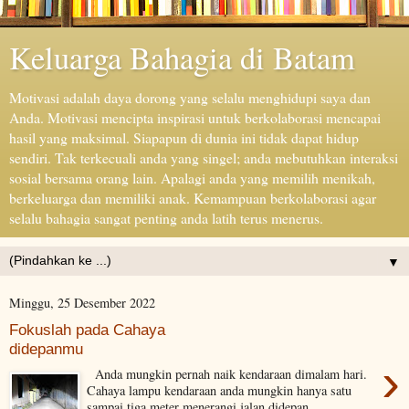
Keluarga Bahagia di Batam
Motivasi adalah daya dorong yang selalu menghidupi saya dan
Anda. Motivasi mencipta inspirasi untuk berkolaborasi mencapai
hasil yang maksimal. Siapapun di dunia ini tidak dapat hidup
sendiri. Tak terkecuali anda yang singel; anda mebutuhkan interaksi
sosial bersama orang lain. Apalagi anda yang memilih menikah,
berkeluarga dan memiliki anak. Kemampuan berkolaborasi agar
selalu bahagia sangat penting anda latih terus menerus.
▼
Minggu, 25 Desember 2022
Fokuslah pada Cahaya
didepanmu
›
Anda mungkin pernah naik kendaraan dimalam hari.
Cahaya lampu kendaraan anda mungkin hanya satu
sampai tiga meter menerangi jalan didepan ...