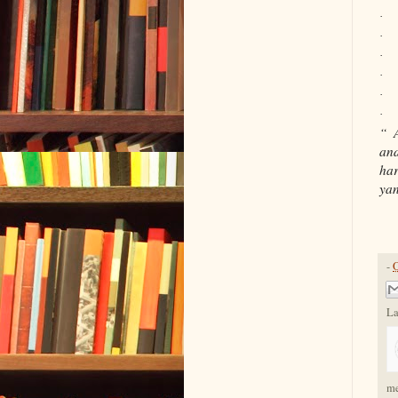
·
·
·
·
·
·
“ 
and
har
yan
-
O
La
me