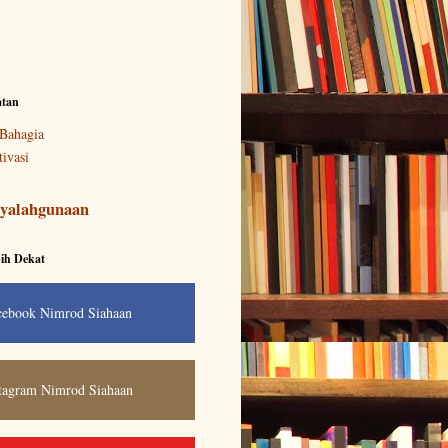
atan
Bahagia
ivasi
yalahgunaan
ih Dekat
cebook Nimrod Siahaan
tagram Nimrod Siahaan