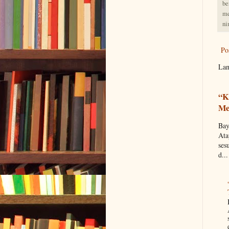
be
me
ni
Po
Lan
“K
Me
Bay
Ata
ses
d...