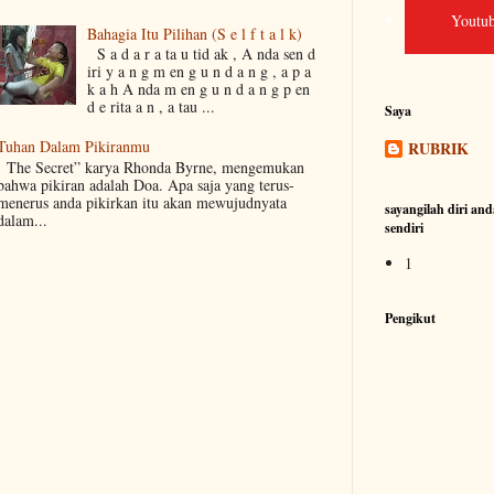
Youtub
Bahagia Itu Pilihan (S e l f t a l k)
S a d a r a ta u tid ak , A nda sen d
iri y a n g m en g u n d a n g , a p a
k a h A nda m en g u n d a n g p en
d e rita a n , a tau ...
Saya
Tuhan Dalam Pikiranmu
RUBRIK
The Secret” karya Rhonda Byrne, mengemukan
bahwa pikiran adalah Doa. Apa saja yang terus-
menerus anda pikirkan itu akan mewujudnyata
sayangilah diri and
dalam...
sendiri
1
Pengikut