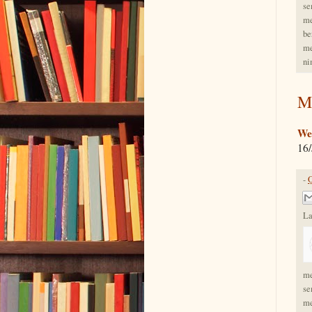
se
me
be
me
ni
M
Web
16
-
O
La
me
se
me