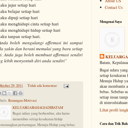
About US
aku jujur setiap hari
Contact Us
aku belajar setiap hari
aku dipuji setiap hari
Mengenai Saya
aku menghidupi cinta setiap hari
aku menghidupi hidup setiap hari
aku tanpan setiap hari.
Anda boleh mengulangi affirmasi ini sampai
a yakin dan berani memulai yang baru setiap
i. Anda juga boleh membuat affirmasi sendiri
KELUARGA
g lebih menyentuh diri anda sendiri”
Batam, Kepulauan
Bagai udara yan
setiap kesukaran
Menuju Hidup yan
ktober 29, 2011
Tidak ada komentar:
akan membantu 
bebas. Sebebas u
setiap insan ta
bels:
Renungan-Motivasi
di nimrodsiahaa
KELUARGABAHAGIADIBATAM
Lihat profil leng
Bagai udara yang berhembus, aku harus
menembus setiap kesukaran hidup
Cara dan Trik Bah
menangkan pertarungan. Menuju Hidup yang bebas