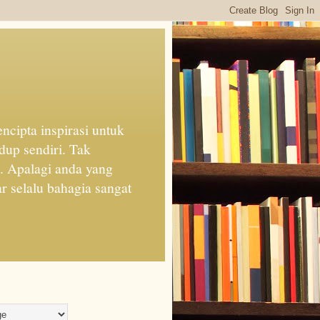
cipta inspirasi untuk
dup sendiri. Tak
n. Apalagi anda yang
 selalu bahagia sangat