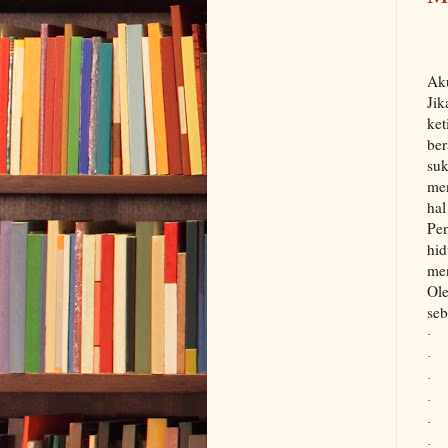
Aku
Ji
ket
be
su
me
ha
Pe
hi
me
Ol
seb
·
·
·
·
·
·