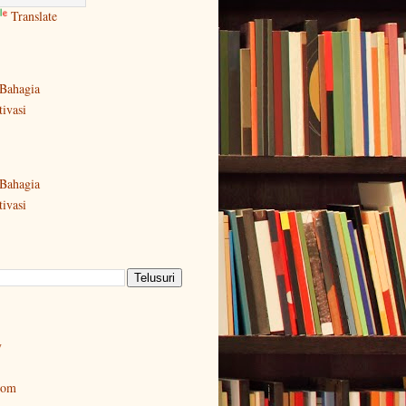
Translate
Bahagia
ivasi
Bahagia
ivasi
y
oom