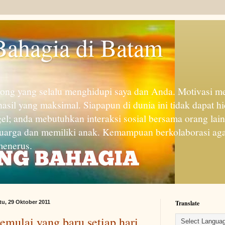
Bahagia di Batam
rong yang selalu menghidupi saya dan Anda. Motivasi men
asil yang maksimal. Siapapun di dunia ini tidak dapat hi
gel; anda mebutuhkan interaksi sosial bersama orang lai
uarga dan memiliki anak. Kemampuan berkolaborasi agar
 menerus.
tu, 29 Oktober 2011
Translate
mulai yang baru setiap hari