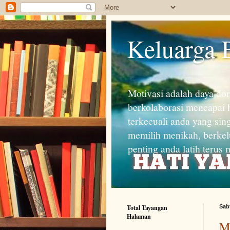
Keluarga 
Motivasi adalah daya do
berkolaborasi mencapai h
terkecuali anda yang sin
memilih menikah, berkel
penting anda latih terus
Total Tayangan
Sab
Halaman
Me