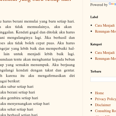
Powered by
Label
 harus berani memulai yang baru setiap hari
.
Cara Menjadi 
ka
aku
tidak
memualainya,
aku akan
Renungan-Mot
inggalan. Kendati gagal dan ditolak aku harus
rani mengulanginya lagi. Jika berhasil dan
kses aku tidak boleh cepat puas. Aku harus
Kategori
ngejar yang lebih baik dan
memperbaiki hal-
Cara Menjadi 
l lain untuk menjadi
lebih baik lagi.
Renungan-Mot
nundaan tentu akan menghantar kepada beban
dup yang semakin menumpuk. Aku berjuang
ngulangi kendati dengan takut dan gentar.
Terbaru
eh karena itu aku menga
f
irmasikan diri
agai berikut:
aku sabar setiap hari
aku berani setiap hari
Home
aku gembira setiap hari
Privacy Polic
aku menyenangkan setiap hari
Disclaimer
aku sehat setiap hari
Consulting R
aku berhasil setiap hari