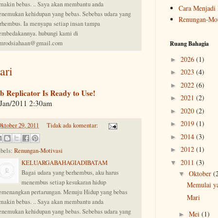
makin bebas. .. Saya akan membantu anda
Cara Menjadi 
nemukan kehidupan yang bebas. Sebebas udara yang
Renungan-Mot
rhembus. Ia menyapa setiap insan tampa
mbedakannya. hubungi kami di
mrodsiahaan@gmail.com
Ruang Bahagia
2026
(1)
►
ari
2023
(4)
►
2022
(6)
►
 Replicator Is Ready to Use!
2021
(2)
►
/Jan/2011 2:30am
2020
(2)
►
2019
(1)
►
ktober 29, 2011
Tidak ada komentar:
2014
(3)
►
2012
(1)
►
bels:
Renungan-Motivasi
2011
(3)
▼
KELUARGABAHAGIADIBATAM
Bagai udara yang berhembus, aku harus
Oktober
(
▼
menembus setiap kesukaran hidup
Memulai ya
menangkan pertarungan. Menuju Hidup yang bebas
Mari
makin bebas. .. Saya akan membantu anda
nemukan kehidupan yang bebas. Sebebas udara yang
Mei
(1)
►