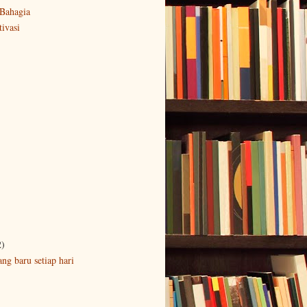
Bahagia
ivasi
2)
ng baru setiap hari