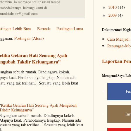
rhembus. Ia menyapa setiap insan tampa
2010
(14)
►
mbedakannya. hubungi kami di
mrodsiahaan@gmail.com
2009
(4)
►
stingan Lebih Baru
Beranda
Postingan Lama
Dokumentasi Kegi
gganan:
Postingan (Atom)
Cara Menjadi 
Renungan-Mot
etika Getaran Hati Seorang Ayah
Laporkan Pen
ngubah Takdir Keluarganya”
angkan sebuah rumah. Dindingnya kokoh.
Mengenal Saya Leb
pnya kuat. Perabotannya lengkap. Namun ada
uatu yang tak terlihat… Sesuatu yang lebih kuat
Fa
“Ketika Getaran Hati Seorang Ayah Mengubah
Takdir Keluarganya”
Ins
Bayangkan sebuah rumah. Dindingnya kokoh.
Atapnya kuat. Perabotannya lengkap. Namun ada
sesuatu yang tak terlihat… Sesuatu yang lebih kuat
d...