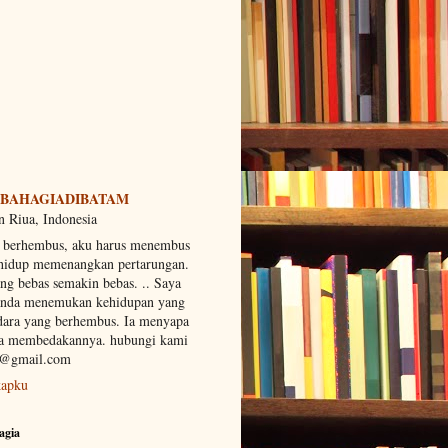
BAHAGIADIBATAM
 Riua, Indonesia
g berhembus, aku harus menembus
 hidup memenangkan pertarungan.
g bebas semakin bebas. .. Saya
anda menemukan kehidupan yang
dara yang berhembus. Ia menyapa
mpa membedakannya. hubungi kami
n@gmail.com
kapku
agia