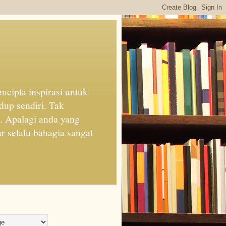
cipta inspirasi untuk
dup sendiri. Tak
n. Apalagi anda yang
 selalu bahagia sangat