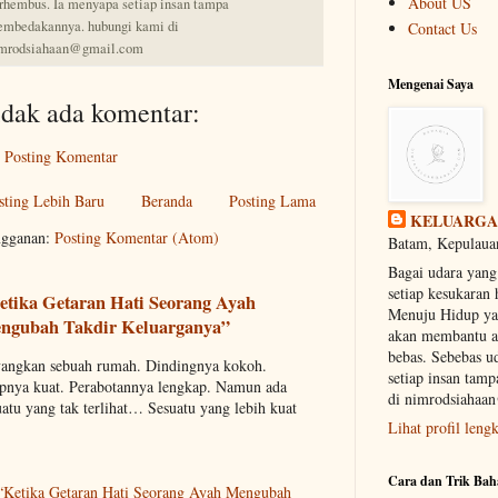
About US
rhembus. Ia menyapa setiap insan tampa
mbedakannya. hubungi kami di
Contact Us
mrodsiahaan@gmail.com
Mengenai Saya
idak ada komentar:
Posting Komentar
sting Lebih Baru
Beranda
Posting Lama
KELUARGA
gganan:
Posting Komentar (Atom)
Batam, Kepulauan
Bagai udara yan
setiap kesukaran
etika Getaran Hati Seorang Ayah
Menuju Hidup yan
ngubah Takdir Keluarganya”
akan membantu 
bebas. Sebebas u
angkan sebuah rumah. Dindingnya kokoh.
setiap insan ta
pnya kuat. Perabotannya lengkap. Namun ada
di nimrodsiahaa
uatu yang tak terlihat… Sesuatu yang lebih kuat
Lihat profil leng
Cara dan Trik Bah
“Ketika Getaran Hati Seorang Ayah Mengubah