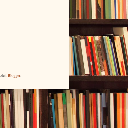
 oleh
Blogger
.