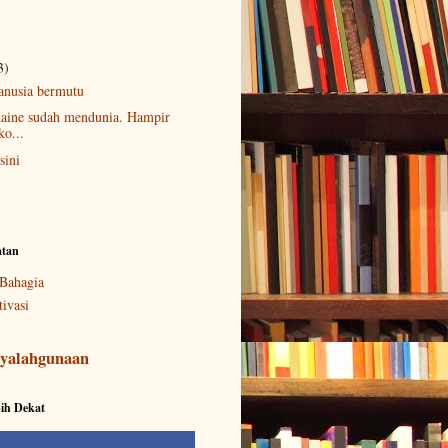
3)
anusia bermutu
taine sudah mendunia. Hampir
ko...
sini
atan
Bahagia
ivasi
yalahgunaan
ih Dekat