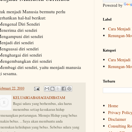
Powered by
uk menjadi Manusia bermutu perlu
erhatikan hal-hal berikut:
Label
Mengenal Diri Sendiri
Cara Menjadi 
enerima diri sendiri
Renungan-Mot
engampuni diri sendiri
enjadi diri sendiri
enguasai diri sendiri
Kategori
Menghargai diri sendiri
Cara Menjadi 
Mengembangkan diri sendiri
Renungan-Mot
Membagi diri sendiri, yaitu menjadi manusia
i sesama.
Terbaru
ebruari 22, 2010
KELUARGABAHAGIADIBATAM
Bagai udara yang berhembus, aku harus
Home
menembus setiap kesukaran hidup
Privacy Polic
menangkan pertarungan. Menuju Hidup yang bebas
Disclaimer
makin bebas. .. Saya akan membantu anda
Consulting R
nemukan kehidupan yang bebas. Sebebas udara yang