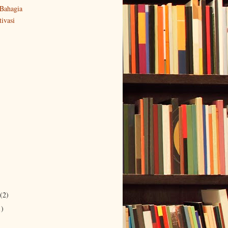
Bahagia
ivasi
(2)
1)