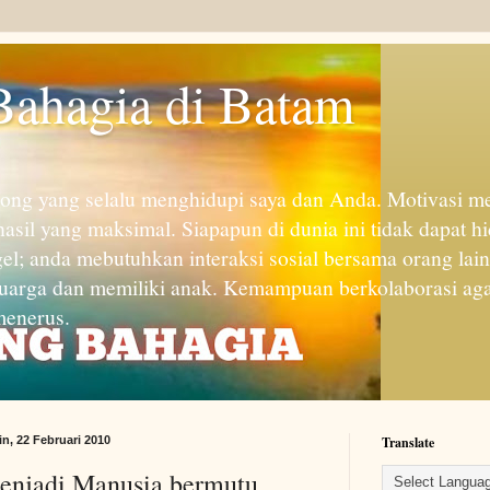
Bahagia di Batam
rong yang selalu menghidupi saya dan Anda. Motivasi men
asil yang maksimal. Siapapun di dunia ini tidak dapat hi
gel; anda mebutuhkan interaksi sosial bersama orang lai
uarga dan memiliki anak. Kemampuan berkolaborasi agar
 menerus.
in, 22 Februari 2010
Translate
enjadi Manusia bermutu