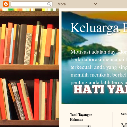
Keluarga 
Motivasi adalah daya do
berkolaborasi mencapai h
terkecuali anda yang sin
memilih menikah, berkel
penting anda latih terus
Total Tayangan
Sen
Halaman
M