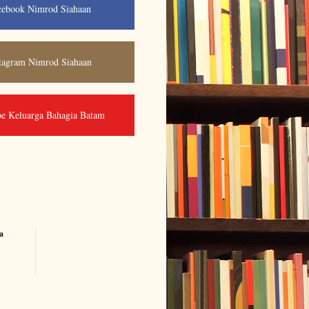
cebook Nimrod Siahaan
tagram Nimrod Siahaan
e Keluarga Bahagia Batam
a