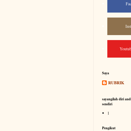
Fa
Ins
Youtub
Saya
RUBRIK
sayangilah diri and
sendiri
1
Pengikut