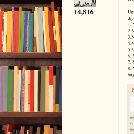
14,816
Unt
dip
1. 
2.M
3.M
4.M
5.M
6. 
7. 
8. 
bag
-
F
me
se
me