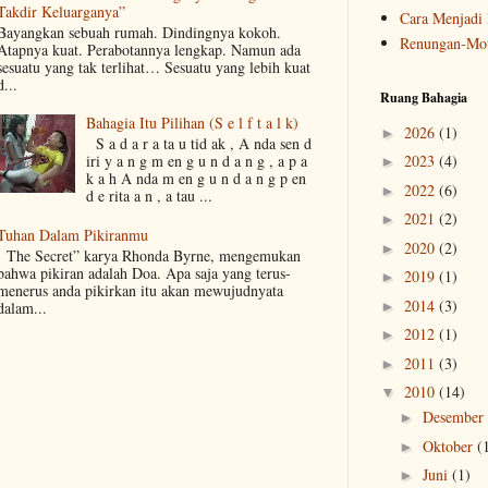
Takdir Keluarganya”
Cara Menjadi 
Bayangkan sebuah rumah. Dindingnya kokoh.
Renungan-Mot
Atapnya kuat. Perabotannya lengkap. Namun ada
sesuatu yang tak terlihat… Sesuatu yang lebih kuat
d...
Ruang Bahagia
Bahagia Itu Pilihan (S e l f t a l k)
2026
(1)
►
S a d a r a ta u tid ak , A nda sen d
2023
(4)
iri y a n g m en g u n d a n g , a p a
►
k a h A nda m en g u n d a n g p en
2022
(6)
►
d e rita a n , a tau ...
2021
(2)
►
Tuhan Dalam Pikiranmu
2020
(2)
►
The Secret” karya Rhonda Byrne, mengemukan
bahwa pikiran adalah Doa. Apa saja yang terus-
2019
(1)
►
menerus anda pikirkan itu akan mewujudnyata
2014
(3)
►
dalam...
2012
(1)
►
2011
(3)
►
2010
(14)
▼
Desember
►
Oktober
(
►
Juni
(1)
►