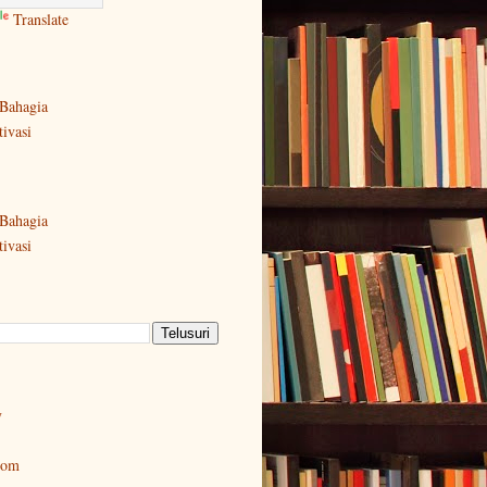
Translate
Bahagia
ivasi
Bahagia
ivasi
y
oom