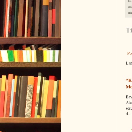
be
me
ni
T
Po
Lan
“K
Me
Bay
Ata
ses
d...