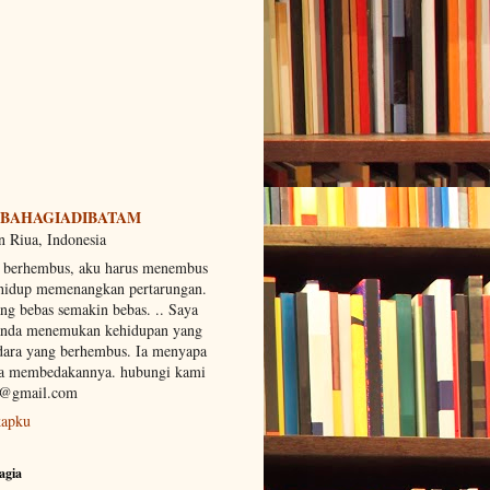
BAHAGIADIBATAM
 Riua, Indonesia
g berhembus, aku harus menembus
 hidup memenangkan pertarungan.
g bebas semakin bebas. .. Saya
anda menemukan kehidupan yang
dara yang berhembus. Ia menyapa
mpa membedakannya. hubungi kami
n@gmail.com
kapku
agia